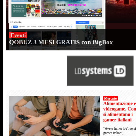
Eventi
QOBUZ 3 MESI GRATIS con BigBox
Mercato
Alimentazione e
videogame. Co
si alimentano i
gamer italiani
"Avete fame? Be', se si
gamer italiani,