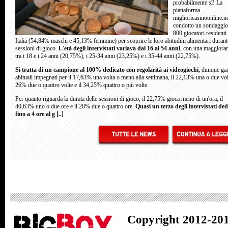
probabilmente sì! La
piattaforma
miglioricasinoonline.n
condotto un sondaggio
800 giocatori residenti 
Italia (54,84% maschi e 45,13% femmine) per scoprire le loro abitudini alimentari durant
sessioni di gioco.
L'età degli intervistati variava dai 16 ai 54 anni
, con una maggiora
tra i 18 e i 24 anni (20,75%), i 25-34 anni (23,25%) e i 35-44 anni (22,75%).
Si tratta di un campione al 100% dedicato con regolarità ai videogiochi,
dunque ga
abituali impegnati per il 17,63% una volta o meno alla settimana, il 22,13% una o due volt
26% due o quattro volte e il 34,25% quattro o più volte.
Per quanto riguarda la durata delle sessioni di gioco, il 22,75% gioca meno di un'ora, il
40,63% uno o due ore e il 28% due o quattro ore.
Quasi un terzo degli intervistati ded
fino a 4 ore al g [..]
Copyright 2012-201