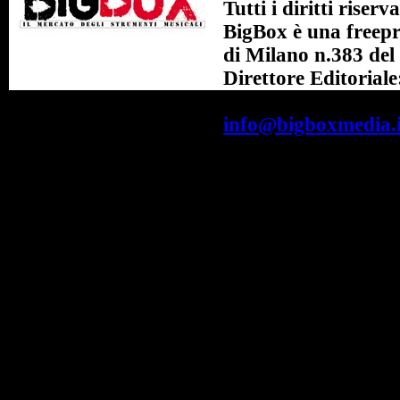
Tutti i diritti riserva
BigBox è una freepre
di Milano n.383 del
Direttore Editorial
BigBox Srl - Sede L
info@bigboxmedia.i
Crediti: Niro Inf
Verga 12, 20010 Bar